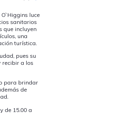
 O`Higgins luce
ios sanitarios
s que incluyen
culos, una
ión turística.
iudad, pues su
recibir a los
do para brindar
 además de
dad.
y de 15.00 a