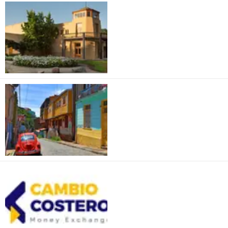
William Cole
Patatour Chile
Mudança Costeira
Mudança Monetária
Cochrane