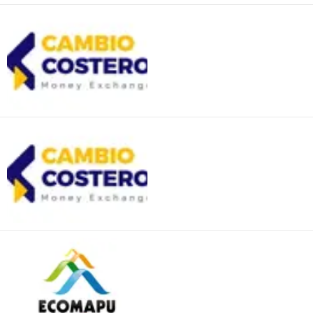
Mudança Costeira
Mudança Monetária
Esmeralda
Changement côtier
Changement
d'argent Cochrane
Viagem Ecomapu