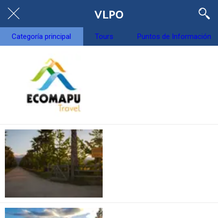
VLPO
Categoría principal
Tours
Puntos de Información
Voyage à Ecomapu
Vignobles de la
famille Kingston
Estancia El Cuadro