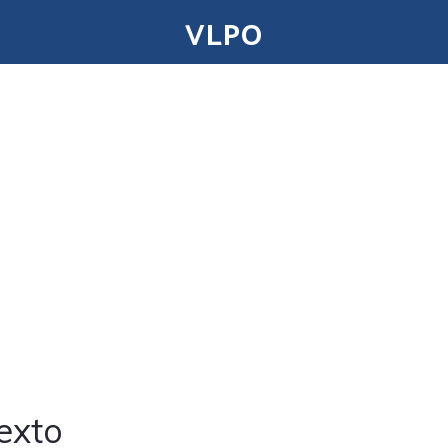
VLPO
exto