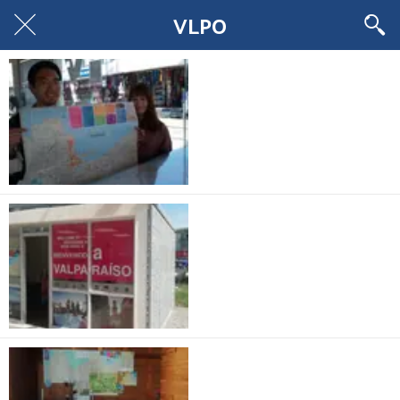
VLPO
Punto Información
Muelle Prat
Nuevo Punto de
Información
Turística
Punto de
información Paseo